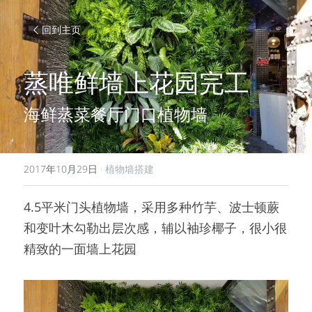
回到主页
蒸唯鲜墙上花园完工
海鲜蒸菜餐厅门口植物墙
2017年10月29日
·
植物墙搭建
4.5平米门头植物墙，采用多种竹芋、波士顿蕨
和变叶木勾勒出层次感，辅以袖珍椰子，很小很
精致的一面墙上花园