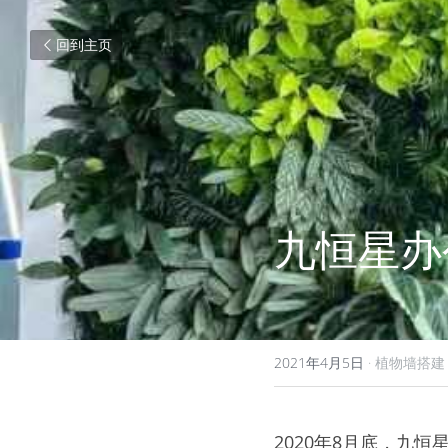
回到主页
九恒星办
2021年4月5日
·
植物墙搭建
2020年8月底，九