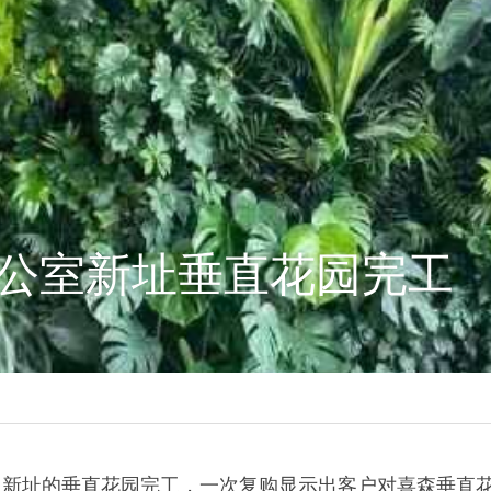
公室新址垂直花园完工
恒星新址的垂直花园完工，一次复购显示出客户对喜森垂直